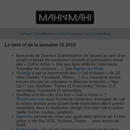
A Propos
Nos Réalisations
Nos Prestations
Qui Sommes-Nous
Le best of de la semaine #2 2010
8seconds.be (Service d’optimisation de visuels au sein d’un
email) propose de nombreux conseils d’optimisation email
des « Call to Action » (Ne pas faire réfléchir l’internaute,
Travailler les couleurs,…). (via
Pignon sur Mail
).
Usabilla
a fait un benchmark des « Call to Action » de 10
sites (Twitter, Facebook, Vimeo,…) et a mesuré le temps
moyen mis par un utilisateur a détecter le bouton « Sign
Up ». Les résultats : Twitter (1,8 seconde), Vimeo (2,9
secondes), Facebook (3 secondes).
Quelles sont les clés d’un bon « Call to Action » ?
Shayhowe.com
nous fournit de nombreux exemples de call
to action réussis ainsi qu’une belle explication des 4 points
essentiels dans la réalisation design d’un bon call to action
(taille, forme, couleur, position).
Appmakr
permet de créer une application Iphone en 3 clics
grâce à vos flux RSS, Youtube, Twitter,… pour moins de
500$.
Mailbrowser
: Un plugin Gmail vous permettant de gérer