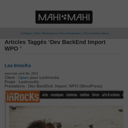
A Propos
Nos Réalisations
Nos Prestations
Qui Sommes-Nous
Articles Taggés ‘Dev BackEnd Import
WPO ’
Les InrocKs
mercredi, avril 4th, 2012
Client :
Upian
pour LesInrocks
Projet : LesInrocKs
Prestations : Dev BackEnd, Import, WPO (WordPress)