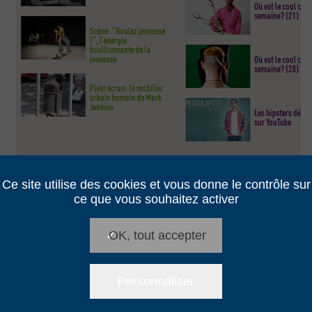
Ce site utilise des cookies et vous donne le contrôle sur
ce que vous souhaitez activer
sur
Posté dans |
Commentaires fermés
Les
✓
OK, tout accepter
InrocKs
Nous contacter
Mahi-Mahi
Personnaliser
Email
contact@mahi-mahi.fr
:
© Copyright Mahi-Mahi - 2026