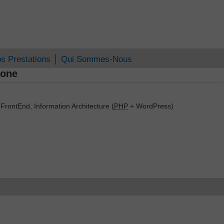
s Prestations
Qui Sommes-Nous
hone
FrontEnd, Information Architecture (
PHP
+ WordPress)