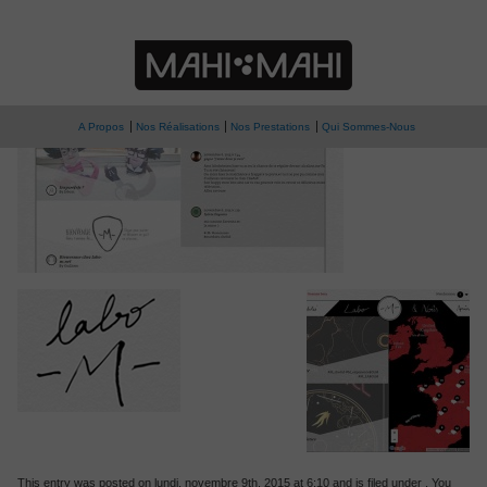
» labom01B
Labo -M-
A Propos
Nos Réalisations
Nos Prestations
Qui Sommes-Nous
This entry was posted on lundi, novembre 9th, 2015 at 6:10 and is filed under . You