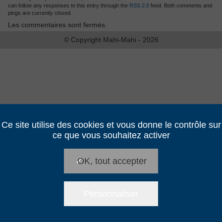
can follow any responses to this entry through the
RSS 2.0
feed. Both comments and
pings are currently closed.
Les commentaires sont fermés.
© Copyright Mahi-Mahi - 2026
Ce site utilise des cookies et vous donne le contrôle sur
ce que vous souhaitez activer
✓
OK, tout accepter
Personnaliser