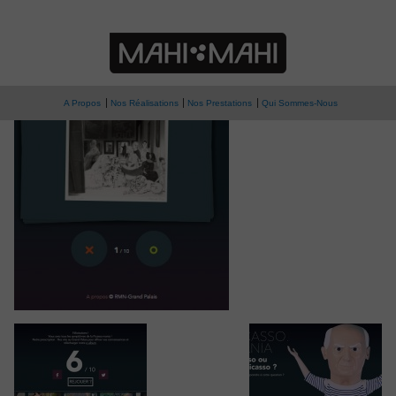
» picasso-05
Picasso.mania
A Propos
Nos Réalisations
Nos Prestations
Qui Sommes-Nous