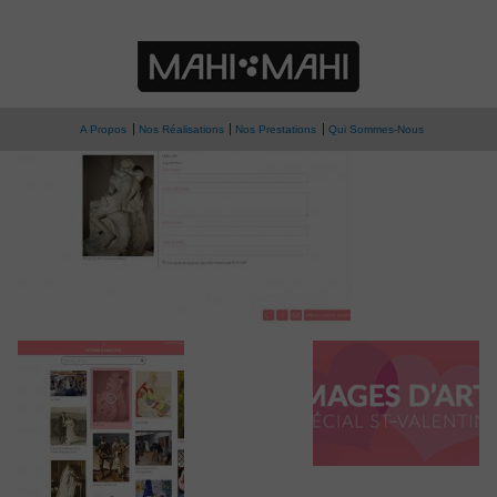
» images-d-art-
e-loveCard avec Images d’Art
03w
A Propos
Nos Réalisations
Nos Prestations
Qui Sommes-Nous