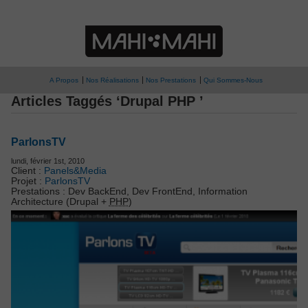
A Propos
Nos Réalisations
Nos Prestations
Qui Sommes-Nous
Articles Taggés ‘Drupal PHP ’
ParlonsTV
lundi, février 1st, 2010
Client :
Panels&Media
Projet :
ParlonsTV
Prestations : Dev BackEnd, Dev FrontEnd, Information
Architecture (Drupal +
PHP
)