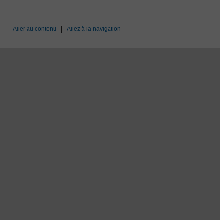
Aller au contenu
Allez à la navigation