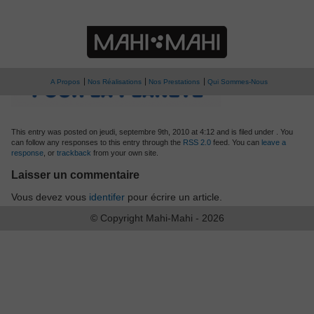
» eco-emballages
10 000 Idées pour la planète
A Propos
Nos Réalisations
Nos Prestations
Qui Sommes-Nous
This entry was posted on jeudi, septembre 9th, 2010 at 4:12 and is filed under . You
can follow any responses to this entry through the
RSS 2.0
feed. You can
leave a
response
, or
trackback
from your own site.
Laisser un commentaire
Vous devez vous
identifer
pour écrire un article.
© Copyright Mahi-Mahi - 2026