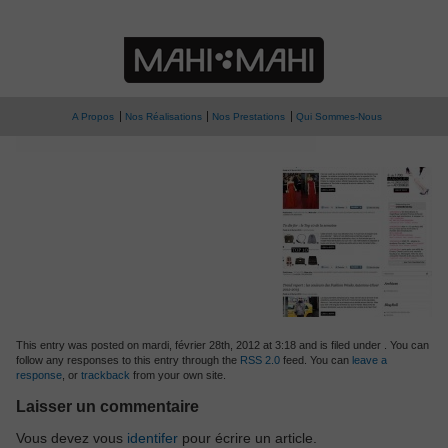
» shoot-vide-dressing
Blog Vide dressing
A Propos
Nos Réalisations
Nos Prestations
Qui Sommes-Nous
This entry was posted on mardi, février 28th, 2012 at 3:18 and is filed under . You can
follow any responses to this entry through the
RSS 2.0
feed. You can
leave a
response
, or
trackback
from your own site.
Laisser un commentaire
Vous devez vous
identifer
pour écrire un article.