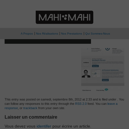
» logo-capptain
Capptain
A Propos
Nos Réalisations
Nos Prestations
Qui Sommes-Nous
This entry was posted on samedi, septembre 8th, 2012 at 2:33 and is filed under . You
can follow any responses to this entry through the
RSS 2.0
feed. You can
leave a
response
, or
trackback
from your own site.
Laisser un commentaire
Vous devez vous
identifer
pour écrire un article.