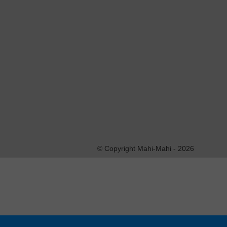
This entry was posted on vendredi, septembre 20th, 2
2.0
feed. You can
leave a response
, or
trackback
fro
Laisser un commentaire
Vous devez vous
identifer
pour écrire un 
© Copyright Mahi-Mahi - 2026