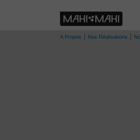
» pluk-de-nac
Pluk de Nacht
A Propos
Nos Réalisations
No