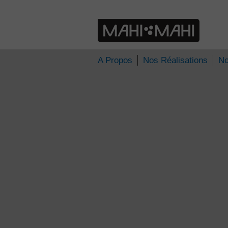
» xboxmag02
xbox-mag.net
A Propos
Nos Réalisations
No