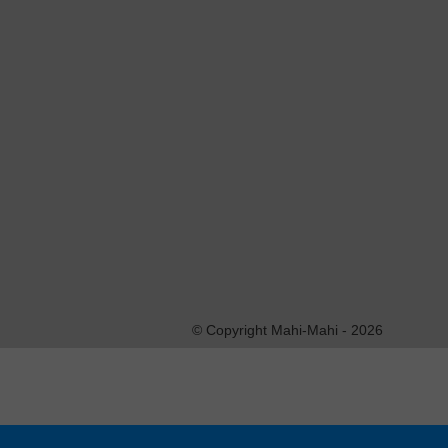
This entry was posted on vendredi, février 14th, 2014
feed. You can
leave a response
, or
trackback
from y
Laisser un commentaire
Vous devez vous
identifer
pour écrire un 
© Copyright Mahi-Mahi - 2026