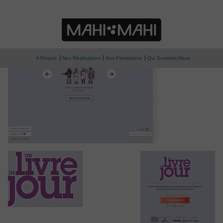
» uluj03
Un livre, un jour
A Propos
Nos Réalisations
Nos Prestations
Qui Sommes-Nous