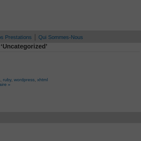
s Prestations
Qui Sommes-Nous
 ‘Uncategorized’
s
,
ruby
,
wordpress
,
xhtml
ire »