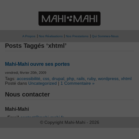
A Propos
Nos Réalisations
Nos Prestations
Qui Sommes-Nous
Posts Taggés ‘xhtml’
Mahi-Mahi ouvre ses portes
vendredi, février 20th, 2009
Tags:
accessibilité
,
css
,
drupal
,
php
,
rails
,
ruby
,
wordpress
,
xhtml
Posté dans
Uncategorized
|
1 Commentaire »
Nous contacter
Mahi-Mahi
Email
contact@mahi-mahi.fr
:
© Copyright Mahi-Mahi - 2026
Recherche